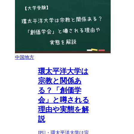
中国地方
環太平洋大学は
宗教と関係あ
る？「創価学
会」と噂される
理由や実態を解
説
IPU・環太平洋大学は宗