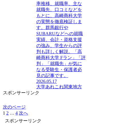
率推移、就職率、主な
就職先、口コミなどを
もとに、高崎商科大学
の実態を徹底検証しま
す。群馬銀行や
SUBARUなどへの就職
実績、会計・資格支援
の強み、学生からの評
判も詳しく解説。「高
崎商科大学 Fラン」「評
判」「就職先」が気に
なる受験生・保護者必
見の記事です。
2026.05.17
大学あれこれ
関東地方
スポンサーリンク
次のページ
1
2
…
4
次へ
スポンサーリンク