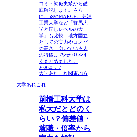
コミ・就職実績から徹
底解説します。さら
に、5SやMARCH、芝浦
工業大学など「群馬大
学と同じレベルの大
学」も比較。地方国立
としての実力やコスパ
の高さ、向いている人
の特徴までわかりやす
くまとめました。
2026.05.17
大学あれこれ
関東地方
大学あれこれ
前橋工科大学は
私大だとどのく
らい？偏差値・
就職・倍率から