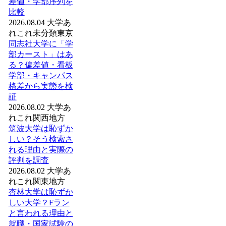
差値・学部序列を
比較
2026.08.04
大学あ
れこれ
未分類
東京
同志社大学に「学
部カースト」はあ
る？偏差値・看板
学部・キャンパス
格差から実態を検
証
2026.08.02
大学あ
れこれ
関西地方
筑波大学は恥ずか
しい？そう検索さ
れる理由と実際の
評判を調査
2026.08.02
大学あ
れこれ
関東地方
杏林大学は恥ずか
しい大学？Fラン
と言われる理由と
就職・国家試験の