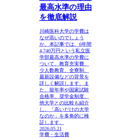
最高水準の理由
を徹底解説
川崎医科大学の学費は
なぜ高いのでしょう
か。本記事では、6年間
4,740万円という私立医
学部最高水準の学費に
ついて、教育充実費、
少人数教育、全寮制、
最新設備などの背景を
詳しく解説します。ま
た、留年率や国家試験
合格率、奨学金制度、
他大学との比較も紹介
し、「高いだけの大学
なのか」を多角的に検
証します。
2026.05.21
学費・生活費