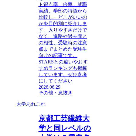
ト得点率、倍率、就職
実績、学部の特徴から
比較し、どこがいいの
かを目的別に紹介しま
す。入りやすさだけで
なく、進路や過去問と
の相性、受験時の注意
点までまとめた受験生
向けの記事です。
STARSとの違いやおす
すめランキングも掲載
しています。ぜひ参考
にしてください
2026.06.29
その他・息抜き
大学あれこれ
京都工芸繊維大
学と同レベルの