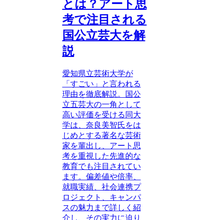
とは？アート思
考で注目される
国公立芸大を解
説
愛知県立芸術大学が
「すごい」と言われる
理由を徹底解説。国公
立五芸大の一角として
高い評価を受ける同大
学は、奈良美智氏をは
じめとする著名な芸術
家を輩出し、アート思
考を重視した先進的な
教育でも注目されてい
ます。偏差値や倍率、
就職実績、社会連携プ
ロジェクト、キャンパ
スの魅力まで詳しく紹
介し、その実力に迫り