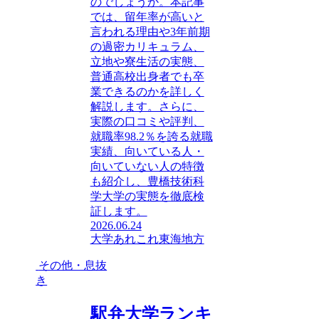
のでしょうか。本記事
では、留年率が高いと
言われる理由や3年前期
の過密カリキュラム、
立地や寮生活の実態、
普通高校出身者でも卒
業できるのかを詳しく
解説します。さらに、
実際の口コミや評判、
就職率98.2％を誇る就職
実績、向いている人・
向いていない人の特徴
も紹介し、豊橋技術科
学大学の実態を徹底検
証します。
2026.06.24
大学あれこれ
東海地方
その他・息抜
き
駅弁大学ランキ