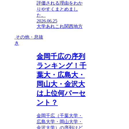
評価される理由をわか
りやすくまとめまし
た。
2026.06.25
大学あれこれ
関西地方
その他・息抜
き
金岡千広の序列
ランキング！千
葉大・広島大・
岡山大・金沢大
は上位何パーセ
ント？
金岡千広（千葉大学・
広島大学・岡山大学・
金沢大学）の序列はど