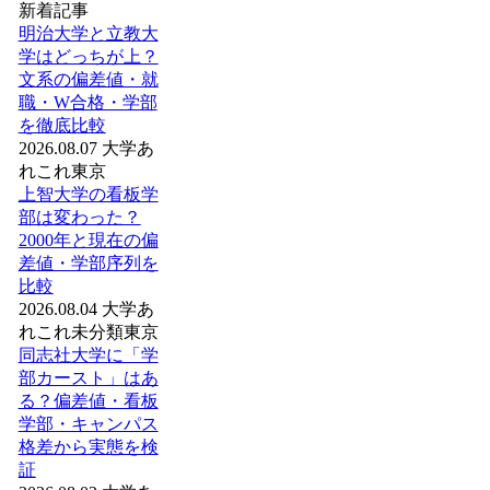
新着記事
明治大学と立教大
学はどっちが上？
文系の偏差値・就
職・W合格・学部
を徹底比較
2026.08.07
大学あ
れこれ
東京
上智大学の看板学
部は変わった？
2000年と現在の偏
差値・学部序列を
比較
2026.08.04
大学あ
れこれ
未分類
東京
同志社大学に「学
部カースト」はあ
る？偏差値・看板
学部・キャンパス
格差から実態を検
証