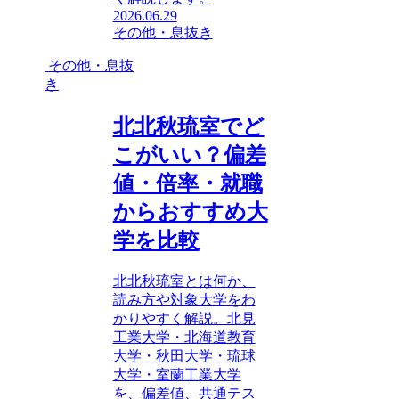
2026.06.29
その他・息抜き
その他・息抜
き
北北秋琉室でど
こがいい？偏差
値・倍率・就職
からおすすめ大
学を比較
北北秋琉室とは何か、
読み方や対象大学をわ
かりやすく解説。北見
工業大学・北海道教育
大学・秋田大学・琉球
大学・室蘭工業大学
を、偏差値、共通テス