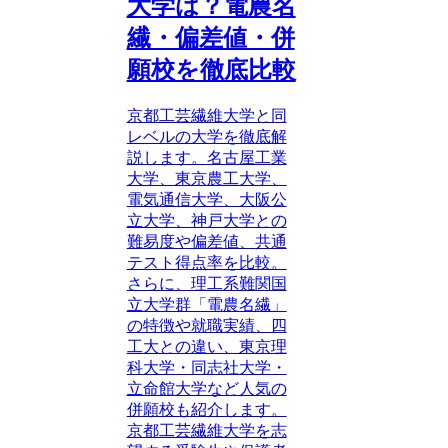
大学は？電農名
繊・偏差値・併
願校を徹底比較
京都工芸繊維大学と同
レベルの大学を徹底解
説します。名古屋工業
大学、東京農工大学、
電気通信大学、大阪公
立大学、神戸大学との
難易度や偏差値、共通
テスト得点率を比較。
さらに、理工系難関国
立大学群「電農名繊」
の特徴や就職実績、四
工大との違い、東京理
科大学・同志社大学・
立命館大学など人気の
併願校も紹介します。
京都工芸繊維大学を志