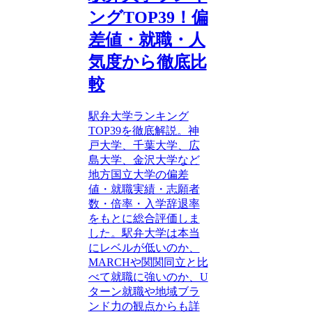
ングTOP39！偏
差値・就職・人
気度から徹底比
較
駅弁大学ランキング
TOP39を徹底解説。神
戸大学、千葉大学、広
島大学、金沢大学など
地方国立大学の偏差
値・就職実績・志願者
数・倍率・入学辞退率
をもとに総合評価しま
した。駅弁大学は本当
にレベルが低いのか、
MARCHや関関同立と比
べて就職に強いのか、U
ターン就職や地域ブラ
ンド力の観点からも詳