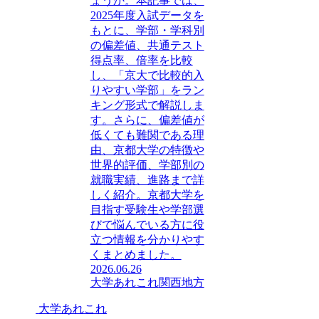
ょうか。本記事では、
2025年度入試データを
もとに、学部・学科別
の偏差値、共通テスト
得点率、倍率を比較
し、「京大で比較的入
りやすい学部」をラン
キング形式で解説しま
す。さらに、偏差値が
低くても難関である理
由、京都大学の特徴や
世界的評価、学部別の
就職実績、進路まで詳
しく紹介。京都大学を
目指す受験生や学部選
びで悩んでいる方に役
立つ情報を分かりやす
くまとめました。
2026.06.26
大学あれこれ
関西地方
大学あれこれ