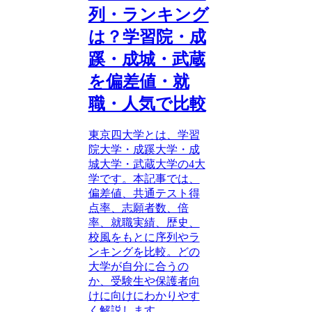
列・ランキング
は？学習院・成
蹊・成城・武蔵
を偏差値・就
職・人気で比較
東京四大学とは、学習
院大学・成蹊大学・成
城大学・武蔵大学の4大
学です。本記事では、
偏差値、共通テスト得
点率、志願者数、倍
率、就職実績、歴史、
校風をもとに序列やラ
ンキングを比較。どの
大学が自分に合うの
か、受験生や保護者向
けに向けにわかりやす
く解説します。