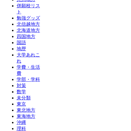
併願校リス
ト
勉強グッズ
北信越地方
北海道地方
四国地方
国語
地歴
大学あれこ
れ
学費・生活
費
学部・学科
対策
数学
未分類
東京
東北地方
東海地方
沖縄
理科