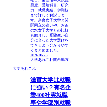
較し、偏差値や入試難
易度、受験科目、研究
力、就職実績、併願校
まで詳しく解説しま
す。奈良女子大学と関
関同立の違いや、お茶
の水女子大学との比較
も紹介し、受験生が自
分に合った大学選びを
できるよう分かりやす
くまとめました。
2026.06.25
大学あれこれ
関西地方
大学あれこれ
滋賀大学は就職
に強い？有名企
業400社実就職
率や学部別就職