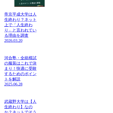
帝京平成大学は人
生終わり？ネット
上で「人生終わ
り」と言われてい
る理由を調査
2026.03.20
河合塾・全統模試
の服装はこれで決
まり！快適に受験
するためのポイン
トを解説
2025.06.28
武蔵野大学は【人
生終わり】なの
か？ネットでそう