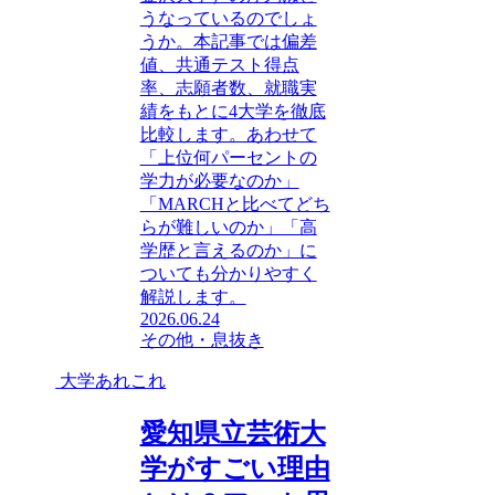
うなっているのでしょ
うか。本記事では偏差
値、共通テスト得点
率、志願者数、就職実
績をもとに4大学を徹底
比較します。あわせて
「上位何パーセントの
学力が必要なのか」
「MARCHと比べてどち
らが難しいのか」「高
学歴と言えるのか」に
ついても分かりやすく
解説します。
2026.06.24
その他・息抜き
大学あれこれ
愛知県立芸術大
学がすごい理由