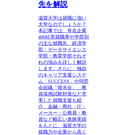
先を解説
滋賀大学は就職に強い
大学なのでしょうか？
本記事では、有名企業
400社実就職率や学部別
の主な就職先、経済学
部・データサイエンス
学部・教育学部それぞ
れの強みを詳しく解説
します。さらに、独自
のキャリア支援システ
ム「SUCCESS」や同窓
会組織「陵水会」、教
員採用試験対策など充
実した就職支援も紹
介。金融・商社・IT・
メーカー・公務員・教
員など幅広い進路実績
をもとに、滋賀大学の
就職力や企業から高く