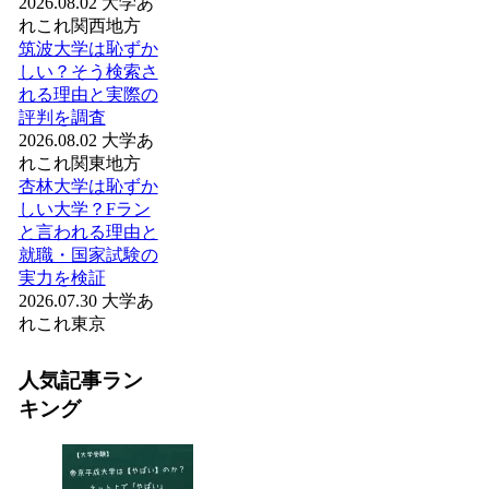
2026.08.02
大学あ
れこれ
関西地方
筑波大学は恥ずか
しい？そう検索さ
れる理由と実際の
評判を調査
2026.08.02
大学あ
れこれ
関東地方
杏林大学は恥ずか
しい大学？Fラン
と言われる理由と
就職・国家試験の
実力を検証
2026.07.30
大学あ
れこれ
東京
人気記事ラン
キング