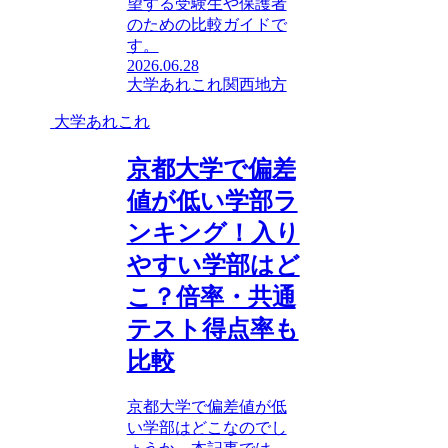
望する受験生や保護者
のための比較ガイドで
す。
2026.06.28
大学あれこれ
関西地方
大学あれこれ
京都大学で偏差
値が低い学部ラ
ンキング！入り
やすい学部はど
こ？倍率・共通
テスト得点率も
比較
京都大学で偏差値が低
い学部はどこなのでし