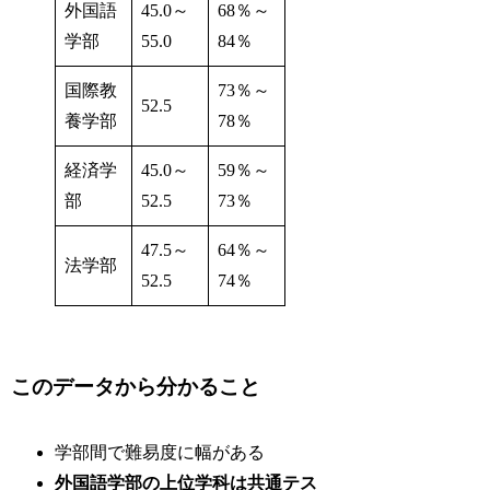
外国語
45.0～
68％～
学部
55.0
84％
国際教
73％～
52.5
養学部
78％
経済学
45.0～
59％～
部
52.5
73％
47.5～
64％～
法学部
52.5
74％
このデータから分かること
学部間で難易度に幅がある
外国語学部の上位学科は共通テス