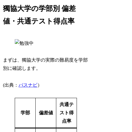
獨協大学の学部別 偏差
値・共通テスト得点率
まずは、獨協大学の実際の難易度を学部
別に確認します。
(出典：
パスナビ
）
共通テ
学部
偏差値
スト得
点率