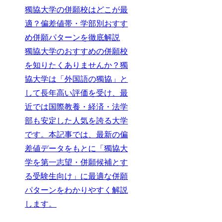
獨協大学の併願校はどこが最
適？偏差値帯・学部別おすす
め併願パターンを徹底解説
獨協大学のおすすめの併願校
を知りたくありませんか？獨
協大学は「外国語の獨協」と
して長年高い評価を受け、最
近では国際教養・経済・法学
部も安定した人気を誇る大学
です。本記事では、最新の偏
差値データをもとに「獨協大
学を第一志望・併願候補とす
る受験生向け」に最適な併願
パターンをわかりやすく解説
します。