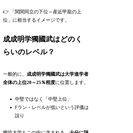
👉 「関関同立の下位～産近甲龍の上
位」に相当するイメージです。
成成明学獨國武はどのく
らいのレベル？
一般的に、
成成明学獨國武は大学進学者
全体の上位20～25％程度
に位置します。
中堅ではなく「中堅上位」
Fラン・レベルが低いという評価は
誤り
獨協大学もこの中に含まれる、
十分に評