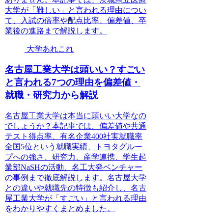
大学が「難しい」と言われる理由につい
て、入試の倍率や配点比率、偏差値、卒
業後の進路まで解説します。
大学あれこれ
名古屋工業大学は頭いい？すごい
と言われる7つの理由を偏差値・
就職・研究力から解説
名古屋工業大学は本当に頭いい大学なの
でしょうか？本記事では、偏差値や共通
テスト得点率、有名企業400社実就職率
全国5位という就職実績、トヨタグルー
プへの強さ、研究力、産学連携、学生起
業部NaSHの活動、名工大発ベンチャー
の事例まで徹底解説します。名古屋大学
との違いや就職先の特徴も紹介し、名古
屋工業大学が「すごい」と言われる理由
をわかりやすくまとめました。