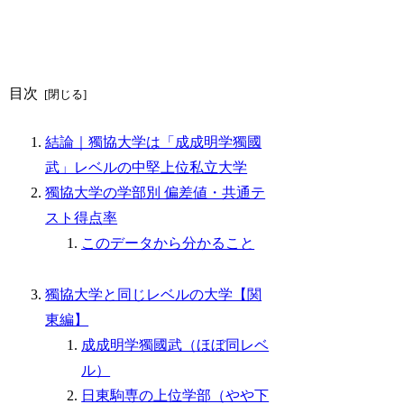
目次
結論｜獨協大学は「成成明学獨國
武」レベルの中堅上位私立大学
獨協大学の学部別 偏差値・共通テ
スト得点率
このデータから分かること
獨協大学と同じレベルの大学【関
東編】
成成明学獨國武（ほぼ同レベ
ル）
日東駒専の上位学部（やや下