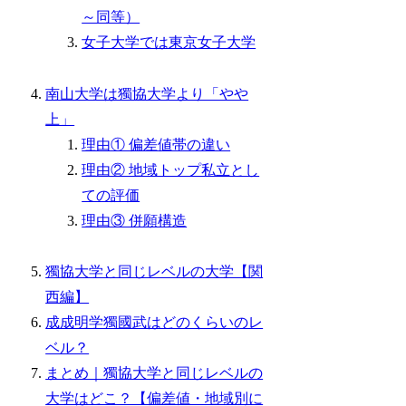
～同等）
女子大学では東京女子大学
南山大学は獨協大学より「やや
上」
理由① 偏差値帯の違い
理由② 地域トップ私立とし
ての評価
理由③ 併願構造
獨協大学と同じレベルの大学【関
西編】
成成明学獨國武はどのくらいのレ
ベル？
まとめ｜獨協大学と同じレベルの
大学はどこ？【偏差値・地域別に