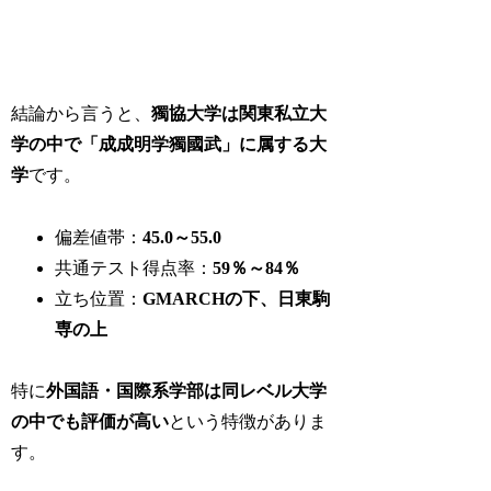
結論から言うと、
獨協大学は関東私立大
学の中で「成成明学獨國武」に属する大
学
です。
偏差値帯：
45.0～55.0
共通テスト得点率：
59％～84％
立ち位置：
GMARCHの下、日東駒
専の上
特に
外国語・国際系学部は同レベル大学
の中でも評価が高い
という特徴がありま
す。