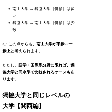
南山大学 → 獨協大学（併願）は多
い
獨協大学 → 南山大学（併願）は少
数
👉 この点からも、
南山大学が半歩～一
歩上
と考えられます。
ただし、
語学・国際系分野に限れば、獨
協大学と同水準で比較されるケースもあ
ります
。
獨協大学と同じレベルの
大学【関西編】