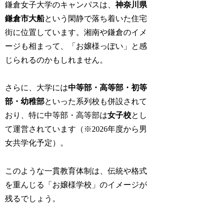
鎌倉女子大学のキャンパスは、
神奈川県
鎌倉市大船
という閑静で落ち着いた住宅
街に位置しています。
湘南や鎌倉のイメ
ージも相まって、「お嬢様っぽい」と感
じられるのかもしれません。
さらに、大学には
中等部・高等部・初等
部・幼稚部
といった系列校も併設されて
おり、特に中等部・高等部は
女子校
とし
て運営されています（※2026年度から男
女共学化予定）。
このような一貫教育体制は、伝統や格式
を重んじる「お嬢様学校」のイメージが
残るでしょう。