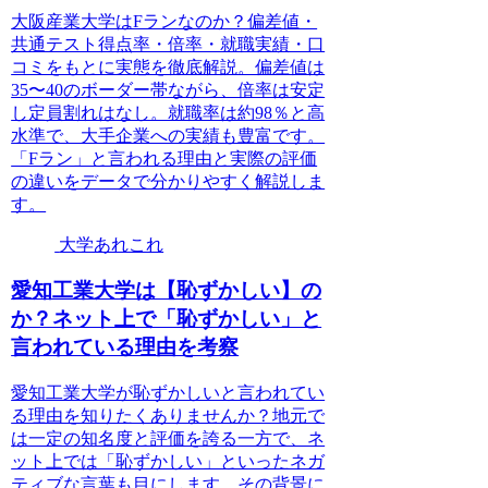
大阪産業大学はFランなのか？偏差値・
共通テスト得点率・倍率・就職実績・口
コミをもとに実態を徹底解説。偏差値は
35〜40のボーダー帯ながら、倍率は安定
し定員割れはなし。就職率は約98％と高
水準で、大手企業への実績も豊富です。
「Fラン」と言われる理由と実際の評価
の違いをデータで分かりやすく解説しま
す。
大学あれこれ
愛知工業大学は【恥ずかしい】の
か？ネット上で「恥ずかしい」と
言われている理由を考察
愛知工業大学が恥ずかしいと言われてい
る理由を知りたくありませんか？地元で
は一定の知名度と評価を誇る一方で、ネ
ット上では「恥ずかしい」といったネガ
ティブな言葉も目にします。その背景に