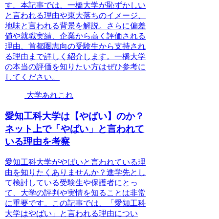
す。本記事では、一橋大学が恥ずかしい
と言われる理由や東大落ちのイメージ、
地味と言われる背景を解説。さらに偏差
値や就職実績、企業から高く評価される
理由、首都圏志向の受験生から支持され
る理由まで詳しく紹介します。一橋大学
の本当の評価を知りたい方はぜひ参考に
してください。
大学あれこれ
愛知工科大学は【やばい】のか？
ネット上で「やばい」と言われて
いる理由を考察
愛知工科大学がやばいと言われている理
由を知りたくありませんか？進学先とし
て検討している受験生や保護者にとっ
て、大学の評判や実情を知ることは非常
に重要です。この記事では、「愛知工科
大学はやばい」と言われる理由につい