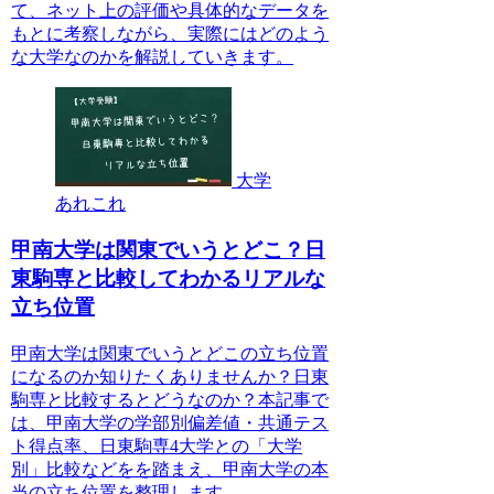
て、ネット上の評価や具体的なデータを
もとに考察しながら、実際にはどのよう
な大学なのかを解説していきます。
大学
あれこれ
甲南大学は関東でいうとどこ？日
東駒専と比較してわかるリアルな
立ち位置
甲南大学は関東でいうとどこの立ち位置
になるのか知りたくありませんか？日東
駒専と比較するとどうなのか？本記事で
は、甲南大学の学部別偏差値・共通テス
ト得点率、日東駒専4大学との「大学
別」比較などをを踏まえ、甲南大学の本
当の立ち位置を整理します。