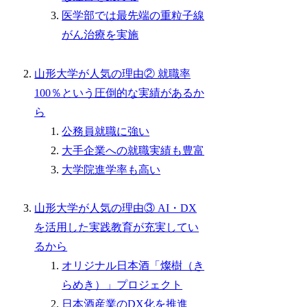
医学部では最先端の重粒子線
がん治療を実施
山形大学が人気の理由② 就職率
100％という圧倒的な実績があるか
ら
公務員就職に強い
大手企業への就職実績も豊富
大学院進学率も高い
山形大学が人気の理由③ AI・DX
を活用した実践教育が充実してい
るから
オリジナル日本酒「燦樹（き
らめき）」プロジェクト
日本酒産業のDX化を推進