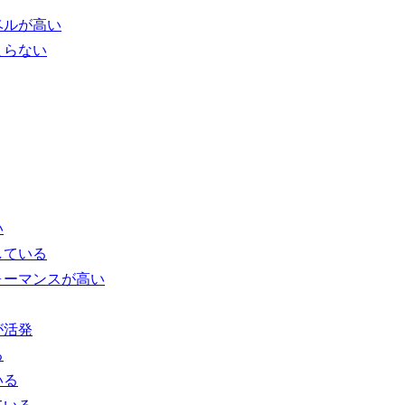
ベルが高い
まらない
い
している
ォーマンスが高い
が活発
る
いる