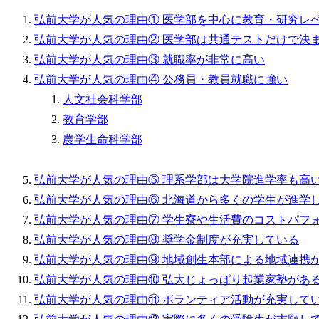
弘前大学が人気の理由① 医学部を中心に教育・研究レ
弘前大学が人気の理由② 医学部は共通テストだけで決
弘前大学が人気の理由③ 就職率が非常に高い
弘前大学が人気の理由④ 公務員・教員就職に強い
人文社会科学部
教育学部
農学生命科学部
弘前大学が人気の理由⑤ 理系学部は大学院進学率も高
弘前大学が人気の理由⑥ 北海道から多くの学生が進学
弘前大学が人気の理由⑦ 学生寮や生活費のコストパフ
弘前大学が人気の理由⑧ 奨学金制度が充実している
弘前大学が人気の理由⑨ 地域創生本部による地域連携
弘前大学が人気の理由⑩ 弘大じょっぱり起業家塾があ
弘前大学が人気の理由⑪ ボランティア活動が充実して