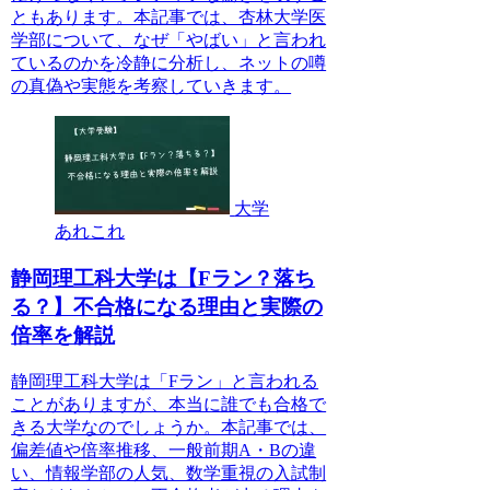
ともあります。本記事では、杏林大学医
学部について、なぜ「やばい」と言われ
ているのかを冷静に分析し、ネットの噂
の真偽や実態を考察していきます。
大学
あれこれ
静岡理工科大学は【Fラン？落ち
る？】不合格になる理由と実際の
倍率を解説
静岡理工科大学は「Fラン」と言われる
ことがありますが、本当に誰でも合格で
きる大学なのでしょうか。本記事では、
偏差値や倍率推移、一般前期A・Bの違
い、情報学部の人気、数学重視の入試制