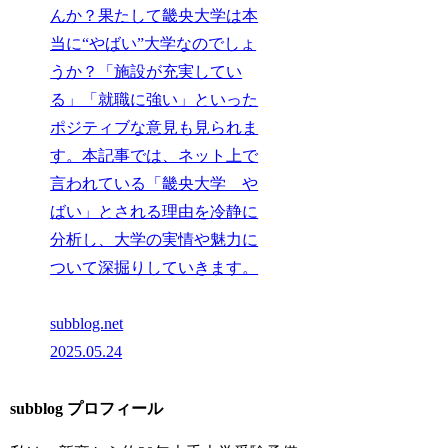
んか？果たして畿央大学は本
当に“やばい”大学なのでしょ
うか？「施設が充実してい
る」「就職に強い」といった
ポジティブな意見も見られま
す。本記事では、ネット上で
言われている「畿央大学 や
ばい」とされる理由を冷静に
分析し、大学の実情や魅力に
ついて深掘りしていきます。
subblog.net
2025.05.24
subblog プロフィール