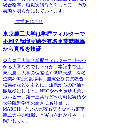
験合格率、就職実績などをもとに、その
実態を明らかにしていきます。
大学あれこれ
東京農工大学は学歴フィルターで
不利？就職実績や有名企業就職率
から真相を検証
東京農工大学は学歴フィルターに引っか
かる大学なのでしょうか。本記事では、
東京農工大学の偏差値や就職実績、有名
企業400社実就職率、国家公務員試験合
格実績などをもとに、企業からの評価を
徹底検証します。NECや本田技研工業、
カルビー、第一三共などへの就職実績や
大学院進学率の高さにも注目し、
MARCH理系との比較も交えながら東京
農工大学の就職力と実力をわかりやすく
解説します。