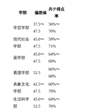
共テ得点
学部
偏差値
率
37.5〜
56%〜
学芸学部
47.5
70%
現代社会
45.0〜
59%〜
学部
47.5
71%
45.0〜
64%〜
薬学部
47.5
69%
66%〜
看護学部
52.5
68%
表象文化
42.5〜
60%〜
学部
47.5
70%
生活科学
45.0〜
64%〜
部
52.5
76%