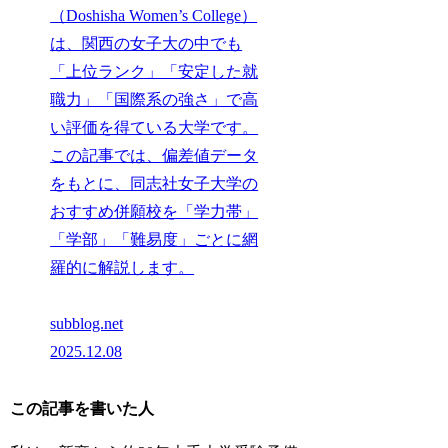
（Doshisha Women’s College）
は、関西の女子大の中でも
「上位ランク」「安定した就
職力」「国際系の強さ」で高
い評価を得ている大学です。
この記事では、偏差値データ
をもとに、同志社女子大学の
おすすめ併願校を「学力帯」
「学部」「難易度」ごとに網
羅的に解説します。
subblog.net
2025.12.08
この記事を書いた人