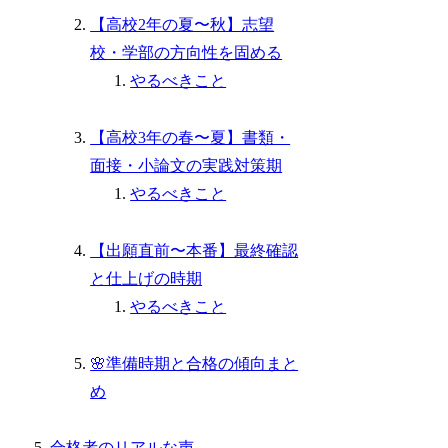
【高校2年の夏〜秋】志望
校・学部の方向性を固める
やるべきこと
【高校3年の春〜夏】書類・
面接・小論文の実践対策期
やるべきこと
【出願直前〜本番】最終確認
と仕上げの時期
やるべきこと
🌸準備時期と合格の傾向まと
め
合格者のリアルな声