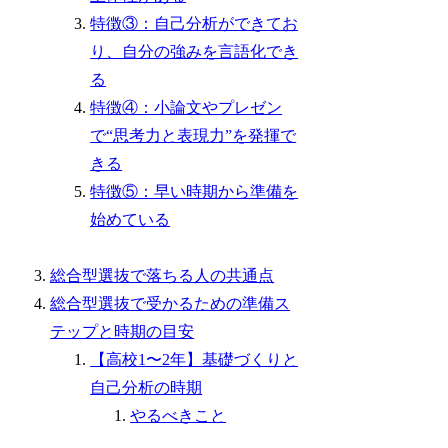
特徴③：自己分析ができてお
り、自分の強みを言語化でき
る
特徴④：小論文やプレゼン
で“思考力と表現力”を発揮で
きる
特徴⑤：早い時期から準備を
始めている
総合型選抜で落ちる人の共通点
総合型選抜で受かるための準備ス
テップと時期の目安
【高校1〜2年】基礎づくりと
自己分析の時期
やるべきこと