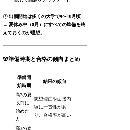
🕐
出願開始は多くの大学で9〜10月頃
→
夏休み中（8月）にすべての準備を終
えておくのが理想。
🌸準備時期と合格の傾向まとめ
準備開
結果の傾向
始時期
高2の夏
志望理由や面接内
以前に
容に一貫性があ
始めた
り、合格率が高い
人
高3の春