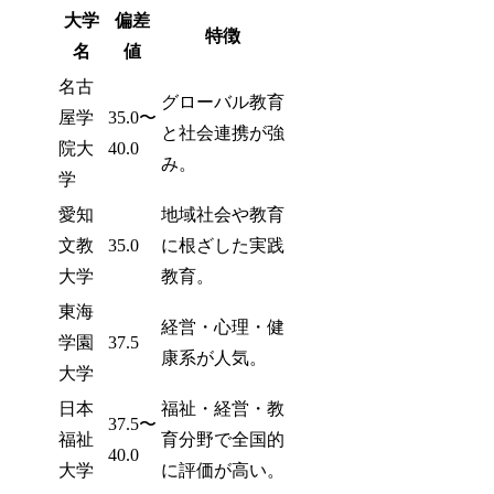
大学
偏差
特徴
名
値
名古
グローバル教育
屋学
35.0〜
と社会連携が強
院大
40.0
み。
学
愛知
地域社会や教育
文教
35.0
に根ざした実践
大学
教育。
東海
経営・心理・健
学園
37.5
康系が人気。
大学
日本
福祉・経営・教
37.5〜
福祉
育分野で全国的
40.0
大学
に評価が高い。