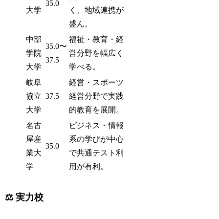
35.0
大学
く、地域連携が
盛ん。
中部
福祉・教育・経
35.0〜
学院
営分野を幅広く
37.5
大学
学べる。
岐阜
経営・スポーツ
協立
37.5
経営分野で実践
大学
的教育を展開。
名古
ビジネス・情報
屋産
系の学びが中心
35.0
業大
で共通テスト利
学
用が有利。
⚖️ 実力校