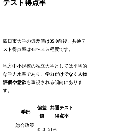
テスト得点率
四日市大学の偏差値は
35.0
前後、共通テ
スト得点率は48〜51％程度です。
地方中小規模の私立大学としては平均的
な学力水準であり、
学力だけでなく人物
評価や意欲
も重視される傾向にありま
す。
偏差
共通テスト
学部
値
得点率
総合政策
35.0
51%