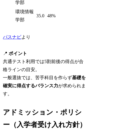
学部
環境情報
35.0
48%
学部
パスナビ
より
📍
ポイント
共通テスト利用では5割前後の得点が合
格ラインの目安。
一般選抜では、苦手科目を作らず
基礎を
確実に得点するバランス力
が求められま
す。
アドミッション・ポリシ
ー（入学者受け入れ方針）