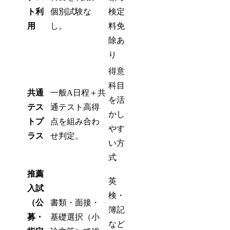
ト利
個別試験な
検定
用
し。
料免
除あ
り
得意
科目
共通
一般A日程＋共
を活
テス
通テスト高得
かし
トプ
点を組み合わ
やす
ラス
せ判定。
い方
式
推薦
英
入試
検・
（公
書類・面接・
簿記
募・
基礎選択（小
など