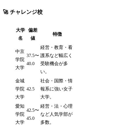
🚀 チャレンジ校
大学
偏差
特徴
名
値
経営・教育・看
中京
37.5〜
護系など幅広く
学院
40.0
受験機会が多
大学
い。
金城
社会・国際・情
学院
42.5
報系に強い女子
大学
大学。
愛知
経営・法・心理
42.5〜
学院
など人気学部が
45.0
大学
多数。