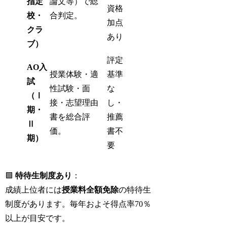
指定
論文等）で総
資格
校・
合判定。
加点
クラ
あり
ブ）
評定
AO入
授業体験・適
基準
試
性試験・面
な
（Ⅰ
接・志望理由
し・
期・
書を総合評
推薦
Ⅱ
価。
書不
期）
要
🟩
特待生制度あり
：
成績上位者には
授業料全額免除
の特待生
制度があります。毎年およそ得点率70％
以上が目安です。