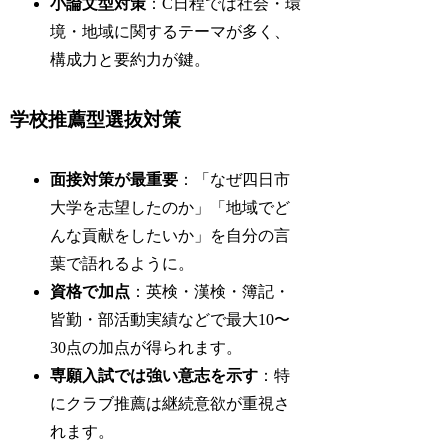
小論文型対策
：C日程では社会・環
境・地域に関するテーマが多く、
構成力と要約力が鍵。
学校推薦型選抜対策
面接対策が最重要
：「なぜ四日市
大学を志望したのか」「地域でど
んな貢献をしたいか」を自分の言
葉で語れるように。
資格で加点
：英検・漢検・簿記・
皆勤・部活動実績などで最大10〜
30点の加点が得られます。
専願入試では強い意志を示す
：特
にクラブ推薦は継続意欲が重視さ
れます。