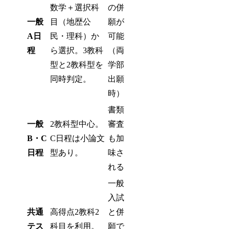
数学＋選択科
の併
一般
目（地歴公
願が
A日
民・理科）か
可能
程
ら選択。3教科
（両
型と2教科型を
学部
同時判定。
出願
時）
書類
一般
2教科型中心。
審査
B・C
C日程は小論文
も加
日程
型あり。
味さ
れる
一般
入試
共通
高得点2教科2
と併
テス
科目を利用。
願で