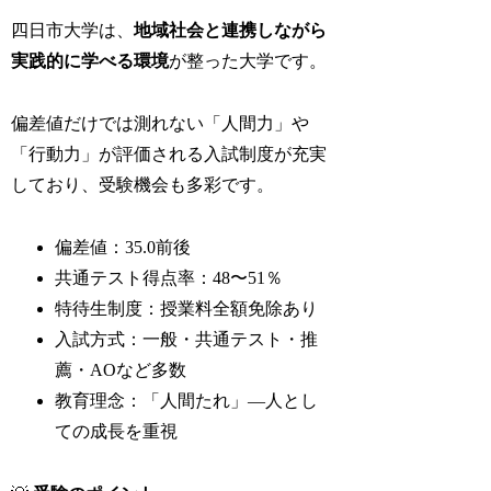
四日市大学は、
地域社会と連携しながら
実践的に学べる環境
が整った大学です。
偏差値だけでは測れない「人間力」や
「行動力」が評価される入試制度が充実
しており、受験機会も多彩です。
偏差値：35.0前後
共通テスト得点率：48〜51％
特待生制度：授業料全額免除あり
入試方式：一般・共通テスト・推
薦・AOなど多数
教育理念：「人間たれ」―人とし
ての成長を重視