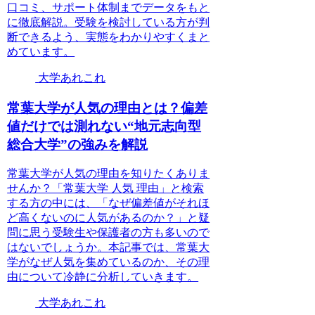
口コミ、サポート体制までデータをもと
に徹底解説。受験を検討している方が判
断できるよう、実態をわかりやすくまと
めています。
大学あれこれ
常葉大学が人気の理由とは？偏差
値だけでは測れない“地元志向型
総合大学”の強みを解説
常葉大学が人気の理由を知りたくありま
せんか？「常葉大学 人気 理由」と検索
する方の中には、「なぜ偏差値がそれほ
ど高くないのに人気があるのか？」と疑
問に思う受験生や保護者の方も多いので
はないでしょうか。本記事では、常葉大
学がなぜ人気を集めているのか、その理
由について冷静に分析していきます。
大学あれこれ