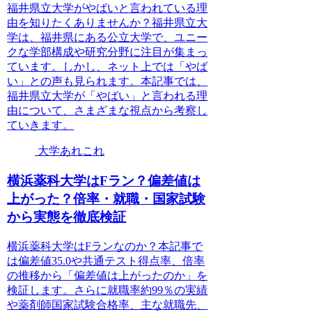
福井県立大学がやばいと言われている理
由を知りたくありませんか？福井県立大
学は、福井県にある公立大学で、ユニー
クな学部構成や研究分野に注目が集まっ
ています。しかし、ネット上では「やば
い」との声も見られます。本記事では、
福井県立大学が「やばい」と言われる理
由について、さまざまな視点から考察し
ていきます。
大学あれこれ
横浜薬科大学はFラン？偏差値は
上がった？倍率・就職・国家試験
から実態を徹底検証
横浜薬科大学はFランなのか？本記事で
は偏差値35.0や共通テスト得点率、倍率
の推移から「偏差値は上がったのか」を
検証します。さらに就職率約99％の実績
や薬剤師国家試験合格率、主な就職先、