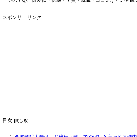
ージの実態、偏差値・倍率・学費・就職・口コミなどの客観
スポンサーリンク
目次
金城学院大学は「お嬢様大学」でやばいと言われる理由