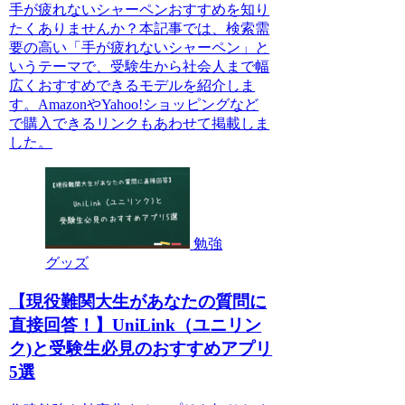
手が疲れないシャーペンおすすめを知り
たくありませんか？本記事では、検索需
要の高い「手が疲れないシャーペン」と
いうテーマで、受験生から社会人まで幅
広くおすすめできるモデルを紹介しま
す。AmazonやYahoo!ショッピングなど
で購入できるリンクもあわせて掲載しま
した。
勉強
グッズ
【現役難関大生があなたの質問に
直接回答！】UniLink（ユニリン
ク)と受験生必見のおすすめアプリ
5選