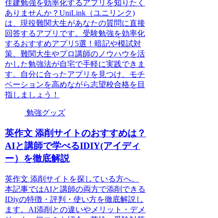
住建勉強を効率化するアプリを知りたく
ありませんか？UniLink（ユニリンク)
は、現役難関大生があなたの質問に直接
回答するアプリです。受験勉強を効率化
するおすすめアプリ5選！暗記や模試対
策、難関大生やプロ講師のノウハウを活
かした勉強法が自宅で手軽に実践できま
す。自分に合ったアプリを見つけ、モチ
ベーションを高めながら志望校合格を目
指しましょう！
勉強グッズ
英作文 添削サイトのおすすめは？
AIと講師で学べるIDIY(アイディ
ー）を徹底解説
英作文 添削サイトを探している方へ。
本記事ではAIと講師の両方で添削できる
IDiyの特徴・評判・使い方を徹底解説し
ます。AI添削との違いやメリット・デメ