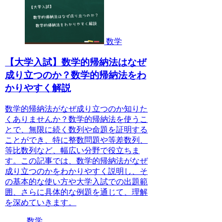
数学
【大学入試】数学的帰納法はなぜ
成り立つのか？数学的帰納法をわ
かりやすく解説
数学的帰納法がなぜ成り立つのか知りた
くありませんか？数学的帰納法を使うこ
とで、無限に続く数列や命題を証明する
ことができ、特に整数問題や等差数列、
等比数列など、幅広い分野で役立ちま
す。この記事では、数学的帰納法がなぜ
成り立つのかをわかりやすく説明し、そ
の基本的な使い方や大学入試での出題範
囲、さらに具体的な例題を通じて、理解
を深めていきます。
数学