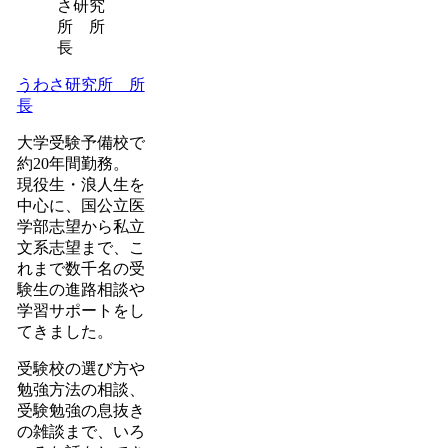
うわさ研究所 所
長
大学受験予備校で
約20年間勤務。
現役生・浪人生を
中心に、国公立医
学部志望から私立
文系志望まで、こ
れまで数千名の受
験生の進路相談や
学習サポートをし
てきました。
受験校の選び方や
勉強方法の相談、
受験勉強の息抜き
の雑談まで、いろ