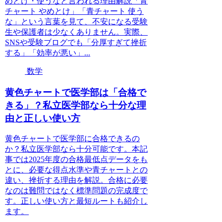
めとけ・使うなと言われる理由解説「青
チャート やめとけ」「青チャート 使う
な」という言葉を見て、不安になる受験
生や保護者は少なくありません。実際、
SNSや受験ブログでも「分厚すぎて挫折
する」「効率が悪い」...
数学
黄色チャートで医学部は「合格で
きる」？私立医学部なら十分な理
由と正しい使い方
黄色チャートで医学部に合格できるの
か？私立医学部なら十分可能です。本記
事では2025年度の合格最低点データをも
とに、必要な得点水準や青チャートとの
違い、挫折する理由を解説。合格に必要
なのは難問ではなく標準問題の完成度で
す。正しい使い方と最短ルートも紹介し
ます。