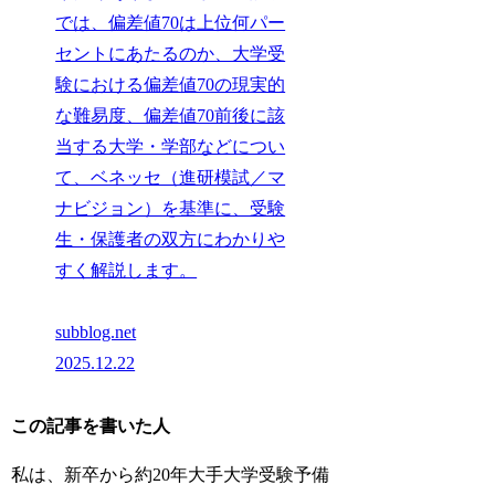
では、偏差値70は上位何パー
セントにあたるのか、大学受
験における偏差値70の現実的
な難易度、偏差値70前後に該
当する大学・学部などについ
て、ベネッセ（進研模試／マ
ナビジョン）を基準に、受験
生・保護者の双方にわかりや
すく解説します。
subblog.net
2025.12.22
この記事を書いた人
私は、新卒から約20年大手大学受験予備