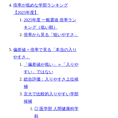
倍率が低めな学部ランキング
【2025年度】
2025年度 一般選抜 倍率ラン
キング（低い順）
倍率から見る「狙いやすさ」
偏差値 × 倍率で見る「本当の入り
やすさ」
「偏差値が低い」＝「入りや
すい」ではない
総合評価：入りやすさ上位候
補
京大で比較的入りやすい学部
候補
◎ 医学部 人間健康科学
科