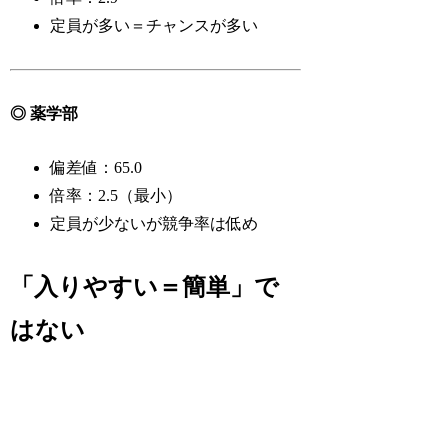
定員が多い＝チャンスが多い
◎ 薬学部
偏差値：65.0
倍率：2.5（最小）
定員が少ないが競争率は低め
「入りやすい＝簡単」で
はない