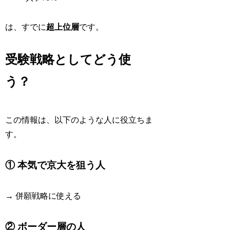
は、すでに
超上位層
です。
受験戦略としてどう使
う？
この情報は、以下のような人に役立ちま
す。
① 本気で京大を狙う人
→ 併願戦略に使える
② ボーダー層の人