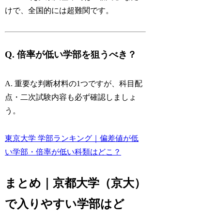
けで、全国的には超難関です。
Q. 倍率が低い学部を狙うべき？
A. 重要な判断材料の1つですが、科目配
点・二次試験内容も必ず確認しましょ
う。
東京大学 学部ランキング｜偏差値が低
い学部・倍率が低い科類はどこ？
まとめ｜京都大学（京大）
で入りやすい学部はど