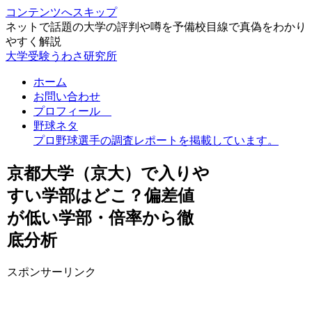
コンテンツへスキップ
ネットで話題の大学の評判や噂を予備校目線で真偽をわかり
やすく解説
大学受験うわさ研究所
ホーム
お問い合わせ
プロフィール
野球ネタ
プロ野球選手の調査レポートを掲載しています。
京都大学（京大）で入りや
すい学部はどこ？偏差値
が低い学部・倍率から徹
底分析
スポンサーリンク