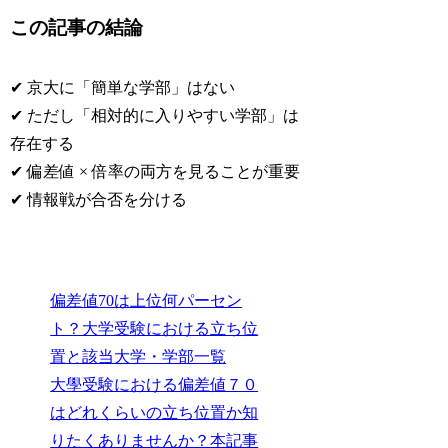
この記事の結論
✔ 京大に「簡単な学部」はない
✔ ただし「相対的に入りやすい学部」は
存在する
✔ 偏差値 × 倍率の両方を見ることが重要
✔ 情報戦が合否を分ける
偏差値70は上位何パーセン
ト？大学受験における立ち位
置と該当大学・学部一覧
大學受験における偏差値７０
はどれくらいの立ち位置か知
りたくありませんか？本記事