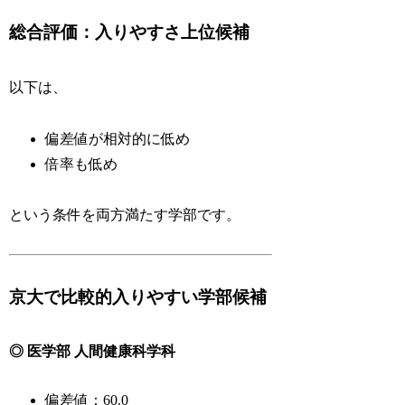
総合評価：入りやすさ上位候補
以下は、
偏差値が相対的に低め
倍率も低め
という条件を両方満たす学部です。
京大で比較的入りやすい学部候補
◎ 医学部 人間健康科学科
偏差値：60.0