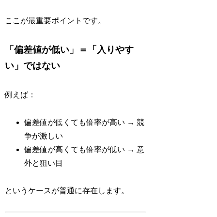
ここが最重要ポイントです。
「偏差値が低い」＝「入りやす
い」ではない
例えば：
偏差値が低くても倍率が高い → 競
争が激しい
偏差値が高くても倍率が低い → 意
外と狙い目
というケースが普通に存在します。