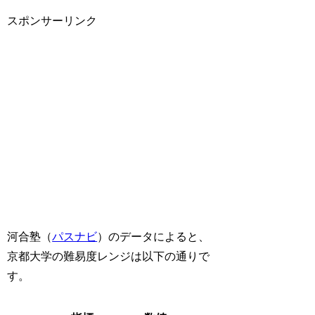
スポンサーリンク
河合塾（
パスナビ
）のデータによると、
京都大学の難易度レンジは以下の通りで
す。