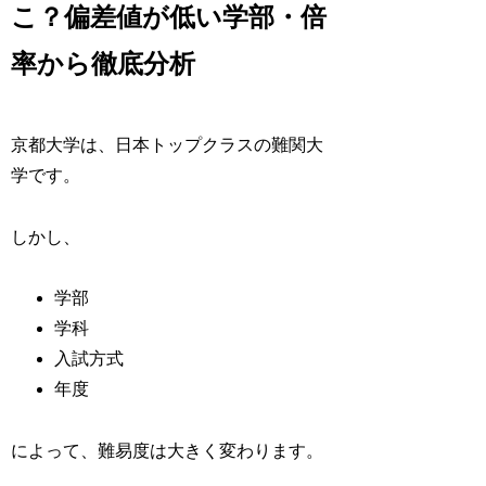
こ？偏差値が低い学部・倍
率から徹底分析
京都大学は、日本トップクラスの難関大
学です。
しかし、
学部
学科
入試方式
年度
によって、難易度は大きく変わります。