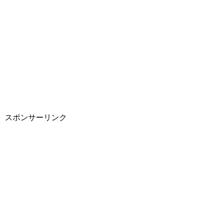
スポンサーリンク