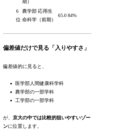
期）
6
農学部 応用生
65.0
84%
位
命科学（前期）
偏差値だけで見る「入りやすさ」
偏差値的に見ると、
医学部人間健康科学科
農学部の一部学科
工学部の一部学科
が、
京大の中では比較的狙いやすいゾー
ン
に位置します。