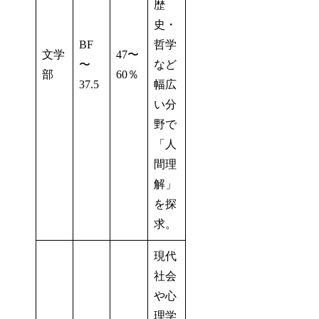
歴
史・
BF
哲学
文学
47〜
〜
など
部
60％
37.5
幅広
い分
野で
「人
間理
解」
を探
求。
現代
社会
や心
理学