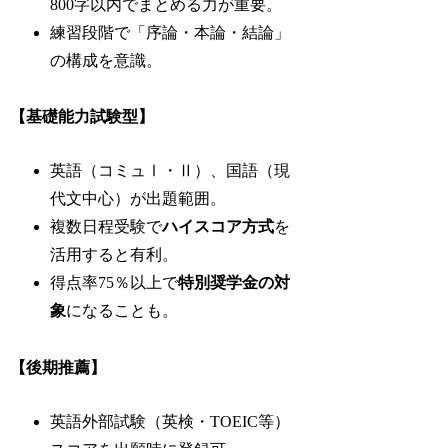
800字以内でまとめる力が重要。
練習段階で「序論・本論・結論」
の構成を意識。
【基礎能力試験型】
英語（コミュⅠ・Ⅱ）、国語（現
代文中心）が出題範囲。
複数日程受験で
ハイスコア方式
を
活用すると有利。
得点率75％以上で
特別奨学金の対
象
になることも。
【後期推薦】
英語外部試験（英検・TOEIC等）