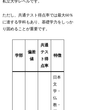
私立大学レベルです。
ただし、共通テスト得点率では最大60％
に達する学科もあり、基礎学力をしっか
り固めることが重要です。
共通
偏差
テス
学部
特徴
値
ト得
点率
日本
文
学・
仏
教・