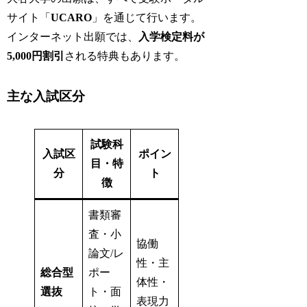
サイト「
UCARO
」を通じて行います。
インターネット出願では、
入学検定料が
5,000円割引
される特典もあります。
主な入試区分
試験科
入試区
ポイン
目・特
分
ト
徴
書類審
査・小
協働
論文/レ
性・主
総合型
ポー
体性・
選抜
ト・面
表現力