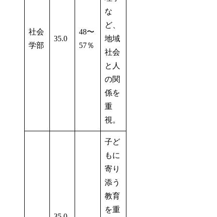
な
ど、
社会
48〜
35.0
地域
学部
57％
社会
と人
の関
係を
重
視。
子ど
もに
寄り
添う
教育
を重
35.0