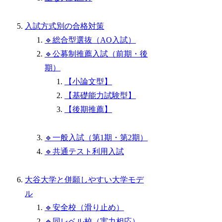
入試方式別の合格対策
🔹総合型選抜（AO入試）
🔹公募制推薦入試（前期・後
期）
【小論文型】
【基礎能力試験型】
【後期推薦】
🔹一般入試（第1期・第2期）
🔹共通テスト利用入試
大谷大学と併願しやすい大学モデ
ル
🔹安全校（滑り止め）
🔹同レベル校（実力相応）