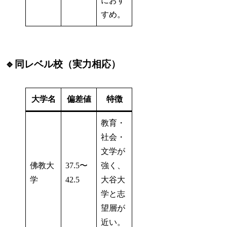
におす
すめ。
🔹同レベル校（実力相応）
大学名
偏差値
特徴
教育・
社会・
文学が
佛教大
37.5〜
強く、
学
42.5
大谷大
学と志
望層が
近い。