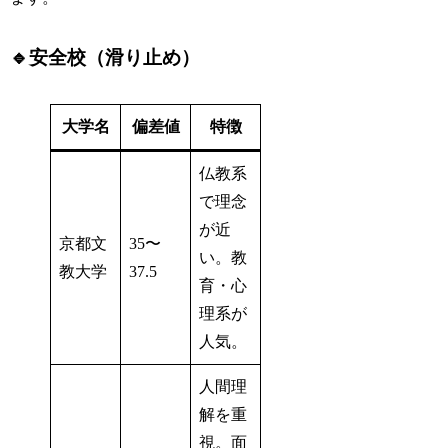
🔹安全校（滑り止め）
大学名
偏差値
特徴
仏教系
で理念
が近
京都文
35〜
い。教
教大学
37.5
育・心
理系が
人気。
人間理
解を重
視。面