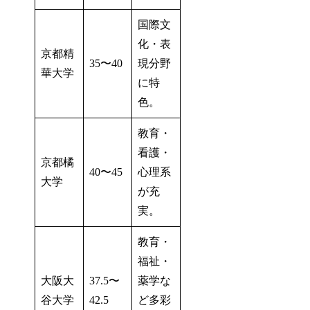
国際文
化・表
京都精
35〜40
現分野
華大学
に特
色。
教育・
看護・
京都橘
40〜45
心理系
大学
が充
実。
教育・
福祉・
大阪大
37.5〜
薬学な
谷大学
42.5
ど多彩