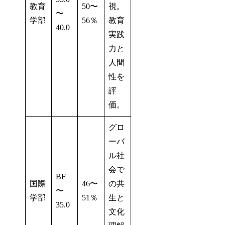
教育
50〜
視。
〜
学部
56％
教育
40.0
実践
力と
人間
性を
評
価。
グロ
ーバ
ル社
会で
BF
国際
46〜
の共
〜
学部
51％
生と
35.0
文化