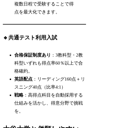
複数日程で受験することで得
点を最大化できます。
🔹共通テスト利用入試
合格保証制度あり
：3教科型・2教
科型いずれも得点率60％以上で合
格確約。
英語配点
：リーディング160点＋リ
スニング40点（比率4:1）
戦略
：高得点科目を自動採用する
仕組みを活かし、得意分野で挑戦
を。