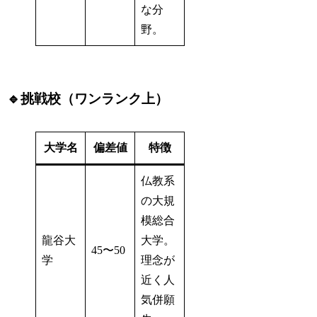
な分
野。
🔹挑戦校（ワンランク上）
大学名
偏差値
特徴
仏教系
の大規
模総合
龍谷大
大学。
45〜50
学
理念が
近く人
気併願