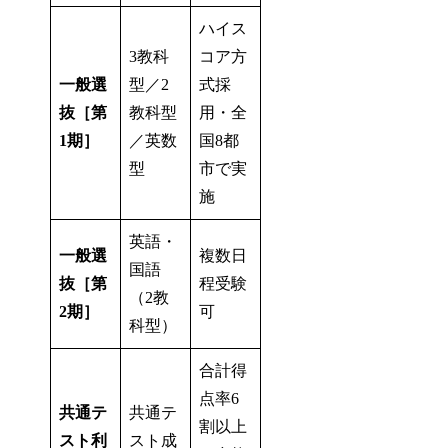
ハイス
3教科
コア方
一般選
型／2
式採
抜［第
教科型
用・全
1期］
／英数
国8都
型
市で実
施
英語・
一般選
複数日
国語
抜［第
程受験
（2教
2期］
可
科型）
合計得
点率6
共通テ
共通テ
割以上
スト利
スト成