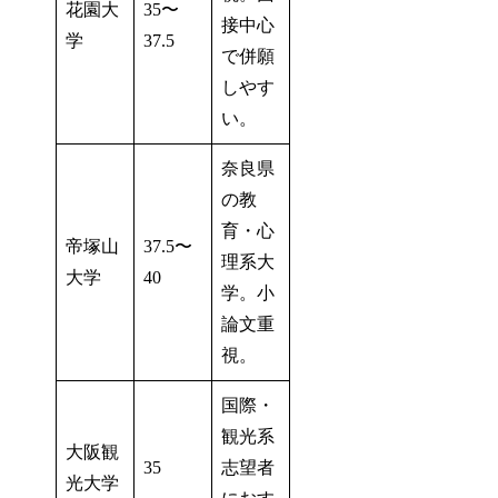
花園大
35〜
接中心
学
37.5
で併願
しやす
い。
奈良県
の教
育・心
帝塚山
37.5〜
理系大
大学
40
学。小
論文重
視。
国際・
観光系
大阪観
35
志望者
光大学