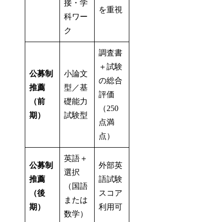
接・学
を重視
科ワー
ク
調査書
＋試験
公募制
小論文
の総合
推薦
型／基
評価
（前
礎能力
（250
期）
試験型
点満
点）
英語＋
公募制
外部英
選択
推薦
語試験
（国語
（後
スコア
または
期）
利用可
数学）