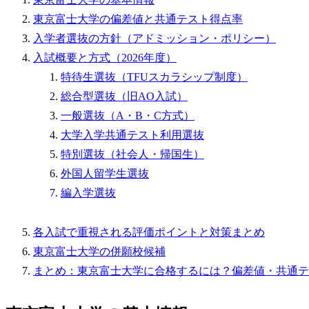
東京富士大学の偏差値と共通テスト得点率
入学者選抜の方針（アドミッション・ポリシー）
入試概要と方式（2026年度）
特待生選抜（TFUスカラシップ制度）
総合型選抜（旧AO入試）
一般選抜（A・B・C方式）
大学入学共通テスト利用選抜
特別選抜（社会人・帰国生）
外国人留学生選抜
編入学選抜
各入試で重視される評価ポイントと対策まとめ
東京富士大学の併願校候補
まとめ：東京富士大学に合格するには？偏差値・共通テ