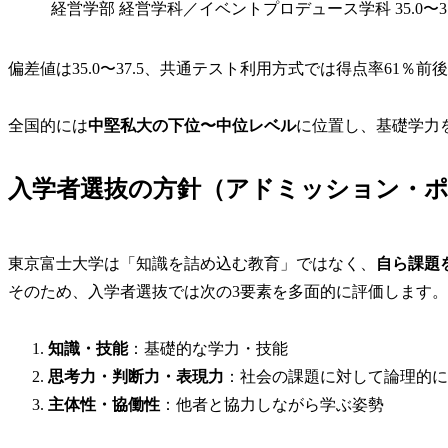
経営学部
経営学科／イベントプロデュース学科
35.0〜3
偏差値は35.0〜37.5、共通テスト利用方式では得点率61％
全国的には
中堅私大の下位〜中位レベル
に位置し、基礎学力
入学者選抜の方針（アドミッション・
東京富士大学は「知識を詰め込む教育」ではなく、
自ら課題
そのため、入学者選抜では次の3要素を多面的に評価します。
知識・技能
：基礎的な学力・技能
思考力・判断力・表現力
：社会の課題に対して論理的に
主体性・協働性
：他者と協力しながら学ぶ姿勢