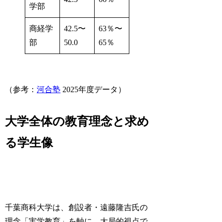
学部
商経学
42.5〜
63％〜
部
50.0
65％
（参考：
河合塾
2025年度データ）
大学全体の教育理念と求め
る学生像
千葉商科大学は、創設者・遠藤隆吉氏の
理念「実学教育」を軸に、大局的視点で