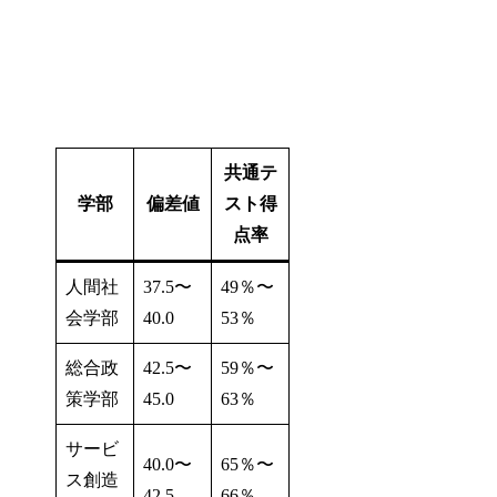
共通テ
学部
偏差値
スト得
点率
人間社
37.5〜
49％〜
会学部
40.0
53％
総合政
42.5〜
59％〜
策学部
45.0
63％
サービ
40.0〜
65％〜
ス創造
42.5
66％