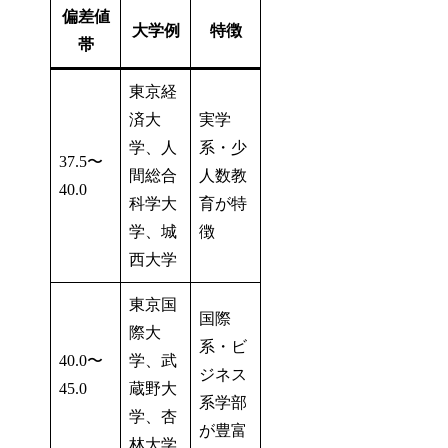
偏差値
大学例
特徴
帯
東京経
済大
実学
学、人
系・少
37.5〜
間総合
人数教
40.0
科学大
育が特
学、城
徴
西大学
東京国
国際
際大
系・ビ
40.0〜
学、武
ジネス
45.0
蔵野大
系学部
学、杏
が豊富
林大学