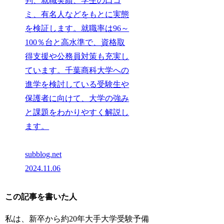
判、就職実績、学生の口コ
ミ、有名人などをもとに実態
を検証します。就職率は96～
100％台と高水準で、資格取
得支援や公務員対策も充実し
ています。千葉商科大学への
進学を検討している受験生や
保護者に向けて、大学の強み
と課題をわかりやすく解説し
ます。
subblog.net
2024.11.06
この記事を書いた人
私は、新卒から約20年大手大学受験予備