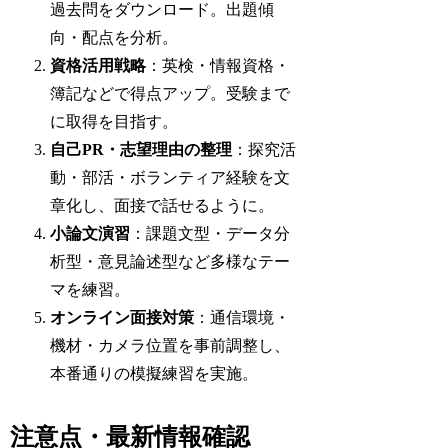
過去問をダウンロード。出題傾
向・配点を分析。
資格活用戦略
：英検・情報資格・
簿記などで得点アップ。受験まで
に取得を目指す。
自己PR・志望理由の整理
：探究活
動・部活・ボランティア経験を文
章化し、面接で話せるように。
小論文演習
：課題文型・データ分
析型・意見論述型など多様なテー
マを練習。
オンライン面接対策
：通信環境・
機材・カメラ位置を事前調整し、
本番通りの模擬練習を実施。
注意点・最新情報確認