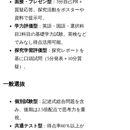
面接・プレゼン型
：3分自己PR＋
質疑応答。探究活動をポスターや
資料で提示可。
学力評価型
：英語・国語・選択科
目2科目の基礎学力試験。英検など
でみなし得点活用可能。
探究学習評価型
：探究レポートを
基に口頭試問（5分発表＋10分質
疑）。
一般選抜
個別試験型
：記述式総合問題を含
み、後期は2.5倍配点で思考力を重
視。
共通テスト型
：得点率60％以上が