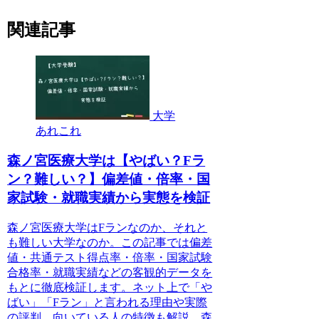
関連記事
大学
あれこれ
森ノ宮医療大学は【やばい？Fラ
ン？難しい？】偏差値・倍率・国
家試験・就職実績から実態を検証
森ノ宮医療大学はFランなのか、それと
も難しい大学なのか。この記事では偏差
値・共通テスト得点率・倍率・国家試験
合格率・就職実績などの客観的データを
もとに徹底検証します。ネット上で「や
ばい」「Fラン」と言われる理由や実際
の評判、向いている人の特徴も解説。森