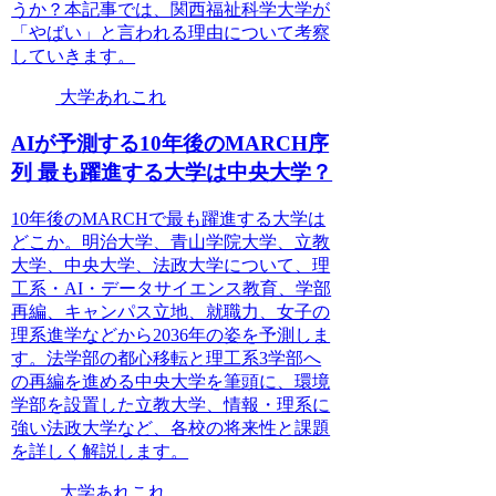
うか？本記事では、関西福祉科学大学が
「やばい」と言われる理由について考察
していきます。
大学あれこれ
AIが予測する10年後のMARCH序
列 最も躍進する大学は中央大学？
10年後のMARCHで最も躍進する大学は
どこか。明治大学、青山学院大学、立教
大学、中央大学、法政大学について、理
工系・AI・データサイエンス教育、学部
再編、キャンパス立地、就職力、女子の
理系進学などから2036年の姿を予測しま
す。法学部の都心移転と理工系3学部へ
の再編を進める中央大学を筆頭に、環境
学部を設置した立教大学、情報・理系に
強い法政大学など、各校の将来性と課題
を詳しく解説します。
大学あれこれ