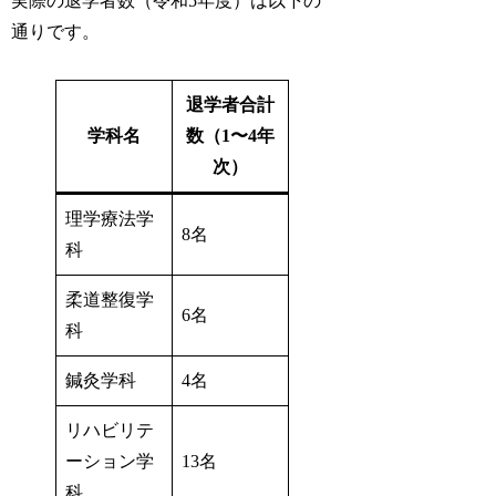
実際の退学者数（令和5年度）は以下の
通りです。
退学者合計
学科名
数（1〜4年
次）
理学療法学
8名
科
柔道整復学
6名
科
鍼灸学科
4名
リハビリテ
ーション学
13名
科