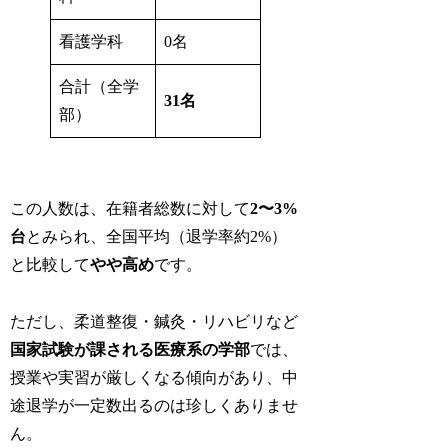
看護学科
0名
合計（全学
31名
部）
この人数は、在籍者総数に対して
2〜3%
台
とみられ、全国平均（退学率約2%）
と比較して
やや高め
です。
ただし、柔道整復・鍼灸・リハビリなど
国家試験が課される医療系の学部
では、
授業や実習が厳しくなる傾向があり、中
途退学が一定数出るのは珍しくありませ
ん。