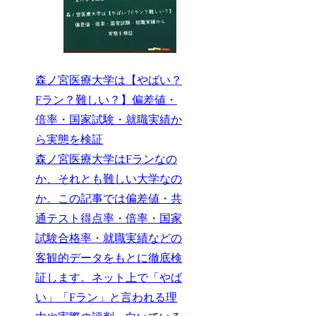
森ノ宮医療大学は【やばい？
Fラン？難しい？】偏差値・
倍率・国家試験・就職実績か
ら実態を検証
森ノ宮医療大学はFランなの
か、それとも難しい大学なの
か。この記事では偏差値・共
通テスト得点率・倍率・国家
試験合格率・就職実績などの
客観的データをもとに徹底検
証します。ネット上で「やば
い」「Fラン」と言われる理