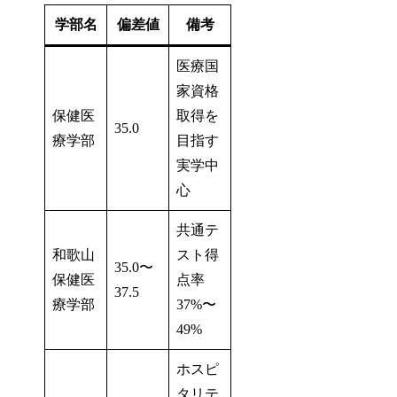
学部名
偏差値
備考
医療国
家資格
保健医
取得を
35.0
療学部
目指す
実学中
心
共通テ
和歌山
スト得
35.0〜
保健医
点率
37.5
療学部
37%〜
49%
ホスピ
タリテ