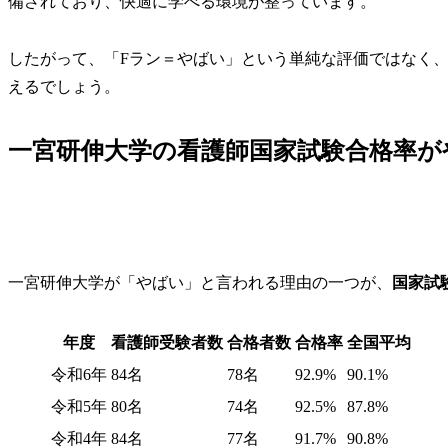
備されており、快適に学べる環境が整っています。
したがって、「Fラン＝やばい」という単純な評価ではなく
えるでしょう。
一宮研伸大学の看護師国家試験合格率が
一宮研伸大学が「やばい」と言われる理由の一つが、
国家試
年度
看護師受験者数
合格者数
合格率
全国平均
令和6年
84名
78名
92.9%
90.1%
令和5年
80名
74名
92.5%
87.8%
令和4年
84名
77名
91.7%
90.8%