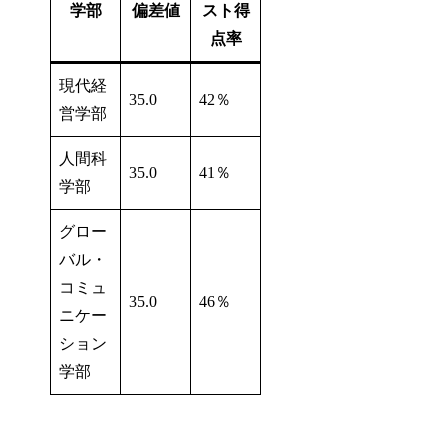
学部
偏差値
スト得
点率
現代経
35.0
42％
営学部
人間科
35.0
41％
学部
グロー
バル・
コミュ
35.0
46％
ニケー
ション
学部