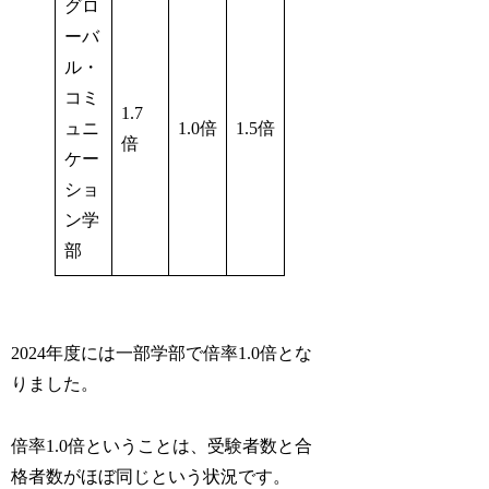
グロ
ーバ
ル・
コミ
1.7
ュニ
1.0倍
1.5倍
倍
ケー
ショ
ン学
部
2024年度には一部学部で倍率1.0倍とな
りました。
倍率1.0倍ということは、受験者数と合
格者数がほぼ同じという状況です。