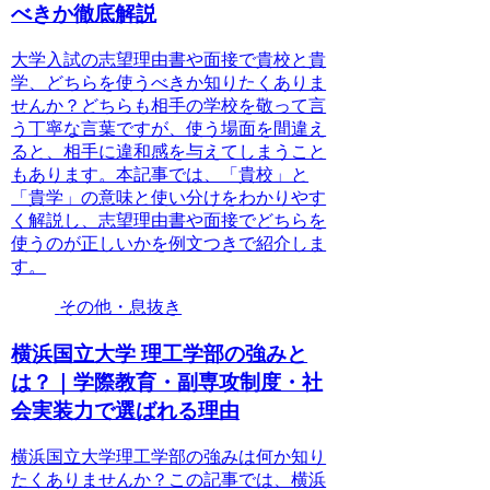
べきか徹底解説
大学入試の志望理由書や面接で貴校と貴
学、どちらを使うべきか知りたくありま
せんか？どちらも相手の学校を敬って言
う丁寧な言葉ですが、使う場面を間違え
ると、相手に違和感を与えてしまうこと
もあります。本記事では、「貴校」と
「貴学」の意味と使い分けをわかりやす
く解説し、志望理由書や面接でどちらを
使うのが正しいかを例文つきで紹介しま
す。
その他・息抜き
横浜国立大学 理工学部の強みと
は？｜学際教育・副専攻制度・社
会実装力で選ばれる理由
横浜国立大学理工学部の強みは何か知り
たくありませんか？この記事では、横浜