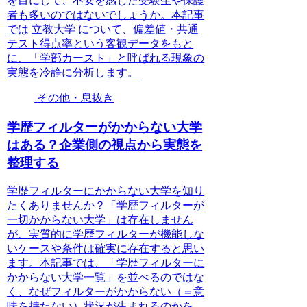
を目にして、不安を感じた受験生や保護
者も多いのではないでしょうか。本記事
では 立教大学 について、偏差値・共通
テスト得点率という客観データをもと
に、「学部カースト」と呼ばれる現象の
実態を冷静に分析します。
その他・息抜き
学歴フィルターがかからない大学
はある？企業側の視点から実態を
整理する
学歴フィルターにかからない大学を知り
たくありませんか？「学歴フィルターが
一切かからない大学」は存在しません
が、実質的に学歴フィルターが機能しな
いケースや条件は確実に存在すると思い
ます。本記事では、「学歴フィルターに
かからない大学一覧」を並べるのではな
く、なぜフィルターがかからない（＝意
味を持たない）状況が生まれるのかを、