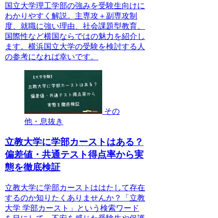
国立大学理工学部の強みを受験生向けに
わかりやすく解説。主専攻＋副専攻制
度、就職に強い理由、社会課題型教育、
国際性など横国ならではの魅力を紹介し
ます。横浜国立大学の受験を検討する人
の参考になれば幸いです。
その
他・息抜き
立教大学に学部カーストはある？
偏差値・共通テスト得点率から実
態を徹底検証
立教大学に学部カーストははたして存在
するのか知りたくありませんか？「立教
大学 学部カースト」という検索ワード