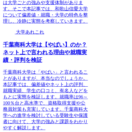
は大学ごとの強みや支援体制がありま
す。そこで本記事では、和歌山信愛大学
について偏差値・就職・大学の特色を整
理し、冷静に実態を考察していきます。
大学あれこれ
千葉商科大学は【やばい】のか？
ネット上で言われる理由や就職実
績・評判を検証
千葉商科大学は「やばい」と言われるこ
とがありますが、本当なのでしょうか。
本記事では、偏差値やネット上の評判、
就職実績、学生の口コミ、有名人などを
もとに実態を検証します。就職率は96～
100％台と高水準で、資格取得支援や公
務員対策も充実しています。千葉商科大
学への進学を検討している受験生や保護
者に向けて、大学の強みと課題をわかり
やすく解説します。