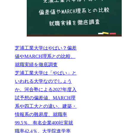
芝浦工業大学はやばい？偏差
値やMARCH理系との比較、
就職実績を徹底調査
芝浦工業大学は「やばい」と
いわれる大学なのでしょう
か。河合塾による2027年度入
試予想の偏差値、MARCH理
系や四工大との違い、建築・
情報系の難易度、就職率
99.5％、有名企業400社実就
職率42.4％、大学院進学率