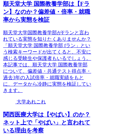
順天堂大学 国際教養学部は【Fラ
ン】なのか？偏差値・倍率・就職
率から実態を検証
順天堂大学国際教養学部がFランと言わ
れている実態を知りたくありませんか？
「順天堂大学 国際教養学部 fラン」とい
う検索キーワードが出てくると、不安に
感じる受験生や保護者もいるでしょう。
本記事では、順天堂大学 国際教養学部
について、偏差値・共通テスト得点率・
過去3年の入試倍率・就職実績をもと
に、データから冷静に実態を検証してい
きます。
大学あれこれ
関西医療大学は【やばい】のか？
ネット上で「やばい」と言われて
いる理由を考察