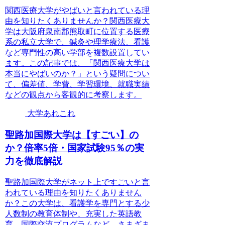
関西医療大学がやばいと言われている理
由を知りたくありませんか？関西医療大
学は大阪府泉南郡熊取町に位置する医療
系の私立大学で、鍼灸や理学療法、看護
など専門性の高い学部を複数設置してい
ます。この記事では、「関西医療大学は
本当にやばいのか？」という疑問につい
て、偏差値、学費、学習環境、就職実績
などの観点から客観的に考察します。
大学あれこれ
聖路加国際大学は【すごい】の
か？倍率5倍・国家試験95％の実
力を徹底解説
聖路加国際大学がネット上ですごいと言
われている理由を知りたくありません
か？この大学は、看護学を専門とする少
人数制の教育体制や、充実した英語教
育、国際交流プログラムなど、さまざま