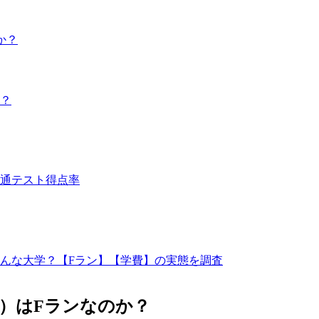
か？
？
通テスト得点率
んな大学？【Fラン】【学費】の実態を調査
）はFランなのか？