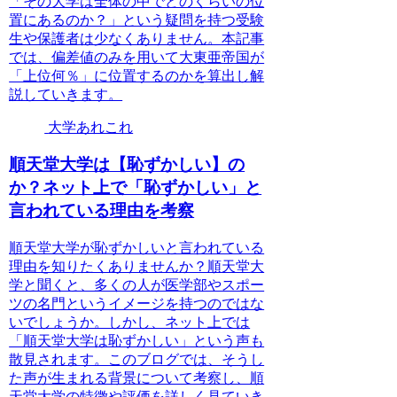
「その大学は全体の中でどのくらいの位
置にあるのか？」という疑問を持つ受験
生や保護者は少なくありません。本記事
では、偏差値のみを用いて大東亜帝国が
「上位何％」に位置するのかを算出し解
説していきます。
大学あれこれ
順天堂大学は【恥ずかしい】の
か？ネット上で「恥ずかしい」と
言われている理由を考察
順天堂大学が恥ずかしいと言われている
理由を知りたくありませんか？順天堂大
学と聞くと、多くの人が医学部やスポー
ツの名門というイメージを持つのではな
いでしょうか。しかし、ネット上では
「順天堂大学は恥ずかしい」という声も
散見されます。このブログでは、そうし
た声が生まれる背景について考察し、順
天堂大学の特徴や評価を詳しく見ていき