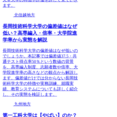
ます。
北信越地方
長岡技術科学大学の偏差値はなぜ
低い？高専編入・倍率・大学院進
学率から実態を解説
長岡技術科学大学の偏差値はなぜ低いの
でしょうか。本記事では偏差値37.5・共
通テスト得点率50％という数値の背景
を、高専編入制度、志願者数や倍率、大
学院進学率の高さなどの観点から解説し
ます。偏差値だけでは分からない長岡技
術科学大学の特徴や実務訓練、就職実
績、教育システムについても詳しく紹介
し、その実態を検証します。
九州地方
第一工科大学は【やばい】のか？