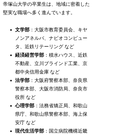
帝塚山大学の卒業生は、地域に密着した
堅実な職場へ多く進んでいます。
文学部
：大阪市教育委員会、キヤ
ノンアネルバ、ナビオコンピュー
タ、近鉄リテーリング など
経済経営学部
：積水ハウス、近鉄
不動産、立川ブラインド工業、京
都中央信用金庫 など
法学部
：大阪府警察本部、奈良県
警察本部、大阪市消防局、奈良市
役所 など
心理学部
：法務省矯正局、和歌山
県庁、和歌山県警察本部、海上保
安庁 など
現代生活学部
：国立病院機構近畿