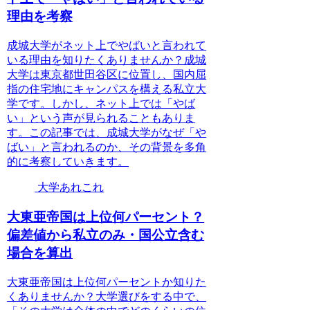
理由を考察
成城大学がネット上でやばいと言われて
いる理由を知りたくありませんか？成城
大学は東京都世田谷区に位置し、国内屈
指の住宅地にキャンパスを構える私立大
学です。しかし、ネット上では「やば
い」という声が見られることもありま
す。この記事では、成城大学がなぜ「や
ばい」と言われるのか、その背景を多角
的に考察していきます。
大学あれこれ
大東亜帝国は上位何パーセント？
偏差値から私立のみ・国公立含む
場合を算出
大東亜帝国は上位何パーセントか知りた
くありませんか？大学選びをする中で、