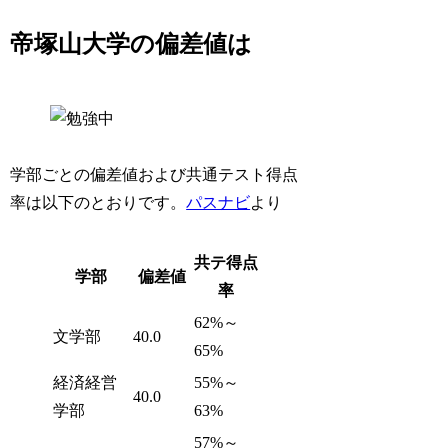
帝塚山大学の偏差値は
学部ごとの偏差値および共通テスト得点
率は以下のとおりです。
パスナビ
より
共テ得点
学部
偏差値
率
62%～
文学部
40.0
65%
経済経営
55%～
40.0
学部
63%
57%～