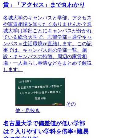
賃」「アクセス」まで丸わかり
名城大学のキャンパスと学部、アクセス
や家賃相場を知りたくありませんか？名
城大学は学部ごとにキャンパスが分かれ
ている総合大学で、志望学部＝通学キャ
ンパス＝生活環境が直結します。この記
事では、キャンパス別の学部一覧、施
設・キャンパスの特徴、周辺の家賃相
場・一人暮らし事情などをまとめて解説
します。
その
他・息抜き
名古屋大学で偏差値が低い学部
は？入りやすい学科を倍率×難易