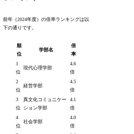
前年（2024年度）の倍率ランキングは以
下の通りです。
順
倍
学部名
位
率
1
4.6
現代心理学部
位
倍
2
4.5
経営学部
位
倍
3
異文化コミュニケー
4.1
位
ション学部
倍
4
4.0
社会学部
位
倍