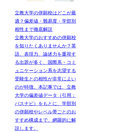
立教大学の併願校はどこが最
適？偏差値・難易度・学部別
相性まで徹底解説
立教大学のおすすめの併願校
を知りたくありませんか？英
語、表現力、論述力を重視す
る出題が多く、国際系・コミ
ュニケーション系を志望する
受験生との相性が非常によい
のが特徴。本記事では、立教
大学の偏差値データ（引用：
パスナビ）をもとに、学部別
の併願校やレベル帯ごとのお
すすめ構成まで、網羅的に解
説します。