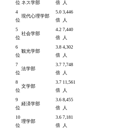
位
ネス学部
倍
人
4
5.0
3,446
現代心理学部
位
倍
人
5
4.2
7,440
社会学部
位
倍
人
6
3.8
4,302
観光学部
位
倍
人
7
3.7
7,748
法学部
位
倍
人
8
3.7
11,561
文学部
位
倍
人
9
3.6
8,455
経済学部
位
倍
人
10
3.6
7,181
理学部
位
倍
人