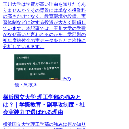
玉川大学は学費が高い理由を知りたくあ
りませんか？その背景には単なる授業料
の高さだけでなく、教育環境や設備、実
習体制などに対する投資が大きく関係し
ています。本記事では、玉川大学の学費
がなぜ高いと言われるのかを、学部別の
初年度納付金の実データをもとに冷静に
分析していきます。
その
他・息抜き
横浜国立大学 理工学部の強みと
は？｜学際教育・副専攻制度・社
会実装力で選ばれる理由
横浜国立大学理工学部の強みは何か知り