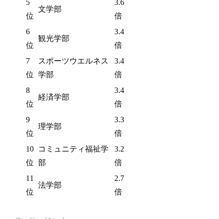
5
3.6
文学部
位
倍
6
3.4
観光学部
位
倍
7
スポーツウエルネス
3.4
位
学部
倍
8
3.4
経済学部
位
倍
9
3.3
理学部
位
倍
10
コミュニティ福祉学
3.2
位
部
倍
11
2.7
法学部
位
倍