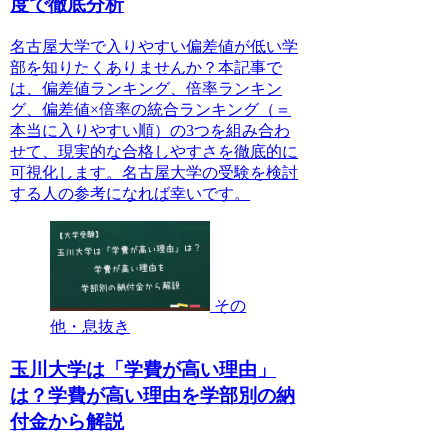
度で徹底分析
名古屋大学で入りやすい偏差値が低い学
部を知りたくありませんか？本記事で
は、偏差値ランキング、倍率ランキン
グ、偏差値×倍率の統合ランキング（＝
本当に入りやすい順）の3つを組み合わ
せて、現実的な合格しやすさを徹底的に
可視化します。名古屋大学の受験を検討
する人の参考になれば幸いです。
その
他・息抜き
玉川大学は「学費が高い理由」
は？学費が高い理由を学部別の納
付金から解説