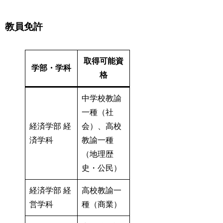
教員免許
取得可能資
学部・学科
格
中学校教諭
一種（社
経済学部 経
会）、高校
済学科
教諭一種
（地理歴
史・公民）
経済学部 経
高校教諭一
営学科
種（商業）