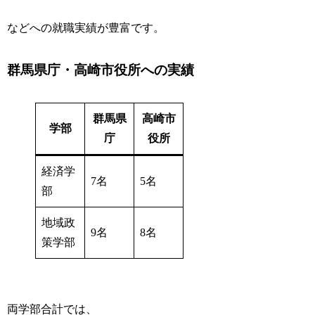
などへの就職実績が豊富です。
群馬県庁・高崎市役所への実績
群馬県
高崎市
学部
庁
役所
経済学
7名
5名
部
地域政
9名
8名
策学部
両学部合計では、