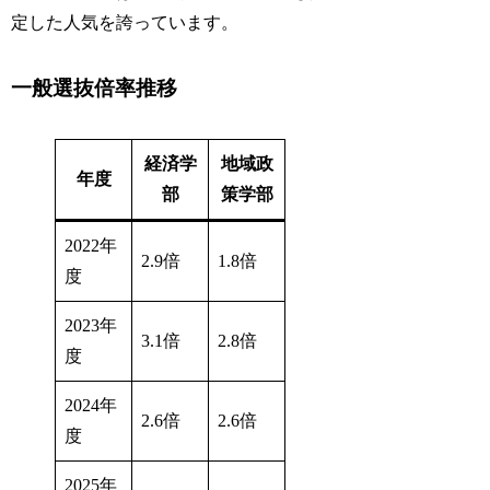
定した人気を誇っています。
一般選抜倍率推移
経済学
地域政
年度
部
策学部
2022年
2.9倍
1.8倍
度
2023年
3.1倍
2.8倍
度
2024年
2.6倍
2.6倍
度
2025年