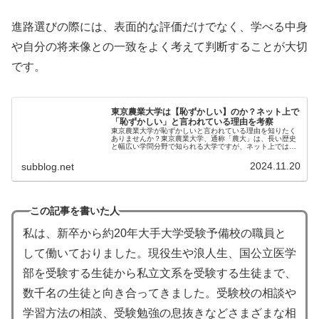
進路選びの際には、表面的な評価だけでなく、学べる中身
や自分の将来像との一致をよく考えて判断することが大切
です。
東京農業大学は【恥ずかしい】のか？ネット上で
「恥ずかしい」と言われている理由を考察
東京農業大学が恥ずかしいと言われている理由を知りたく
ありませんか？東京農業大学、通称「農大」は、長い歴史
と幅広い学問分野で知られる大学ですが、ネット上では
「恥ずかしい」と言われることがあります。その理由は何
でしょうか？本記事では、その背景を掘り下げるととも
2024.11.20
subblog.net
に、大学の特徴や魅力について考察します。
この記事を書いた人
私は、新卒から約20年大手大学受験予備校の職員と
して働いておりました。現役生や浪人生、国公立医学
部を受験する生徒から私立文系を受験する生徒まで、
数千名の生徒と向き合ってきました。受験校の相談や
学習方法の相談、受験勉強の息抜きなどさまざまな相