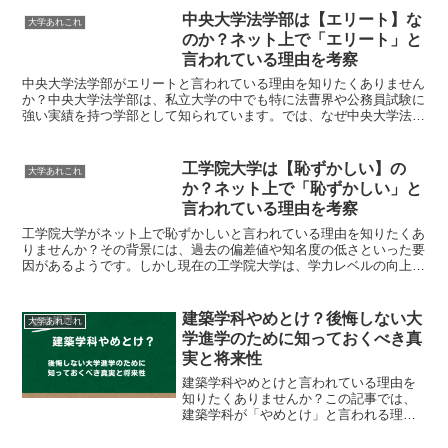
中央大学法学部は【エリート】な
大学あれこれ
のか？ネット上で「エリート」と
言われている理由を考察
中央大学法学部がエリートと言われている理由を知りたくありません
か？中央大学法学部は、私立大学の中でも特に法曹界や公務員試験に
強い実績を持つ学部として知られています。では、なぜ中央大学法学
部は「エリート」と称されるのか？その根拠となるポイントを詳しく
見ていきましょう。
工学院大学は【恥ずかしい】の
大学あれこれ
か？ネット上で「恥ずかしい」と
言われている理由を考察
工学院大学がネット上で恥ずかしいと言われている理由を知りたくあ
りませんか？その背景には、過去の偏差値や知名度の低さといった要
因があるようです。しかし現在の工学院大学は、学力レベルの向上や
特色ある教育プログラムによってその評価を大きく改善しています。
本記事では、工学院大学が「恥ずかしい」と言われる理由について深
掘りし、その現状と魅力を解説します。
建築学科やめとけ？後悔しない大
大学あれこれ
学進学のために知っておくべき真
実と将来性
建築学科やめとけと言われている理由を
知りたくありませんか？この記事では、
建築学科が「やめとけ」と言われる理由
を正直に解説しながら、向いている人・
向いていない人の特徴、学びの内容、将