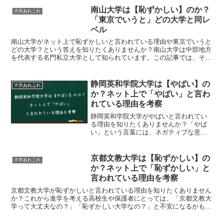
来性、建築が学べる有名大学までを徹底
南山大学は【恥ずかしい】のか？
大学あれこれ
解説。進学して後悔しないための判断材
「東京でいうと」どの大学と同レ
料にしてください。
ベル
南山大学がネット上で恥ずかしいと言われている理由や東京でいうと
どの大学？という答えを知りたくありませんか？南山大学は中部地方
を代表する名門私立大学として知られています。この記事では、その
ような評価がなぜ生まれたのかを深掘りし、南山大学の歴史や特徴、
偏差値や卒業生の就職状況なども取り上げながら、南山大学の魅力や
課題について解説します。
静岡英和学院大学は【やばい】の
大学あれこれ
か？ネット上で「やばい」と言わ
れている理由を考察
静岡英和学院大学がやばいと言われてい
る理由を知りたくありませんか？「やば
い」という言葉には、ネガティブな意味
だけでなく、ポジティブな驚きを表すこ
ともあります。本記事では、静岡英和学
院大学について、なぜ「やばい」と言わ
京都文教大学は【恥ずかしい】の
大学あれこれ
れているのかを分析し、ネットの噂の真
か？ネット上で「恥ずかしい」と
偽や実態を考察していきます。
言われている理由を考察
京都文教大学が恥ずかしいと言われている理由を知りたくありません
か？これから進学を考える高校生や保護者にとっては、「京都文教大
学って大丈夫なの？」「恥ずかしい大学なの？」と不安になるかもし
れません。しかし、実際に大学の中身や取り組みを見てみると、表面
的な偏差値やネットの評判だけでは語れない魅力や強みがあることが