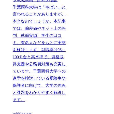
千葉商科大学は「やばい」と
言われることがありますが、
本当なのでしょうか。本記事
では、偏差値やネット上の評
判、就職実績、学生の口コ
ミ、有名人などをもとに実態
を検証します。就職率は96～
100％台と高水準で、資格取
得支援や公務員対策も充実し
ています。千葉商科大学への
進学を検討している受験生や
保護者に向けて、大学の強み
と課題をわかりやすく解説し
ます。
subblog.net